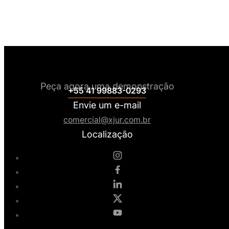
Peça agora uma demonstração
+55 41 99883-0293
Envie um e-mail
comercial@xjur.com.br
Localização