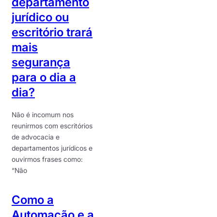
departamento
jurídico ou
escritório trará
mais
segurança
para o dia a
dia?
Não é incomum nos
reunirmos com escritórios
de advocacia e
departamentos jurídicos e
ouvirmos frases como:
“Não
Como a
Automação e a