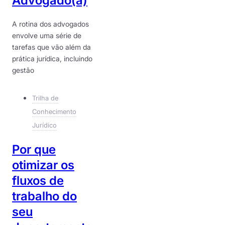
Advogado(a)
A rotina dos advogados
envolve uma série de
tarefas que vão além da
prática jurídica, incluindo
gestão
Trilha de
Conhecimento
Jurídico
Por que
otimizar os
fluxos de
trabalho do
seu